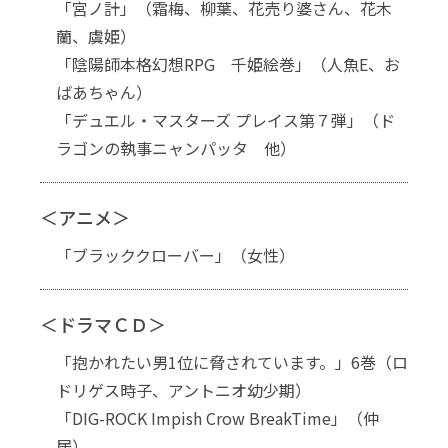
「宮ノ計」（霜梅、柳葉、花売り婆さん、花木
蘭、虞姫）
「陰陽師本格幻想RPG 千姫絵巻」（人魚E、お
ばあちゃん）
「デュエル・マスターズ プレイス第７弾」（ド
ラゴンの執事ニャンパッタ 他）
＜アニメ＞
「ブラッククローバー」（女性）
＜ドラマＣＤ＞
「抱かれたい男1位に脅されています。」6巻（ロ
ドリゲス時子、アントニオ幼少期）
「DIG-ROCK Impish Crow BreakTime」（仲
居）