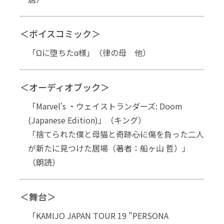
＜ボイスコミック＞
「Ωに堕ちたα様」（律の母 他）
＜オーディオブック＞
「Marvel's ・ウェイストランダーズ: Doom
(Japanese Edition)」（キング）
「捨てられた僕と母猫と奇跡――心に傷を負った二人
が新たに見つけた居場（著者：船ヶ山 哲）」
（朗読）
＜舞台＞
「KAMIJO JAPAN TOUR 19 "PERSONA