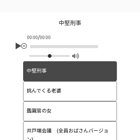
中堅刑事
/
00:00
00:00
中堅刑事
挑んでくる老婆
鑑識官の女
井戸端会議 (全員おばさんバージョ
ン)